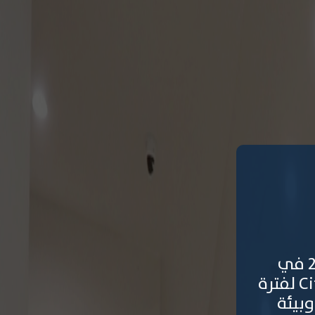
التقديم مفتوح الآن للفصل الدراسي الأول2026/2027 في
جامعة المدينة بالقاهرة City University of Cairo – CUC لفترة
 وبيئة