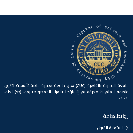
f
s
o
c
i
e
l
a
n
c
t
e
i
p
a
a
C
n
d
-
k
o
n
o
r
w
i
a
l
C
e
d
g
f
O
e
y
C
i
t
t
i
s
y
r
e
U
n
v
i
جامعة المدينة بالقاهرة (CUC) هي جامعة مصرية خاصة تأسست لتكون
عاصمة العلم والمعرفة تم إنشاؤها بالقرار الجمهوري رقم (53) لعام
2020
روابط هامة
استمارة القبول