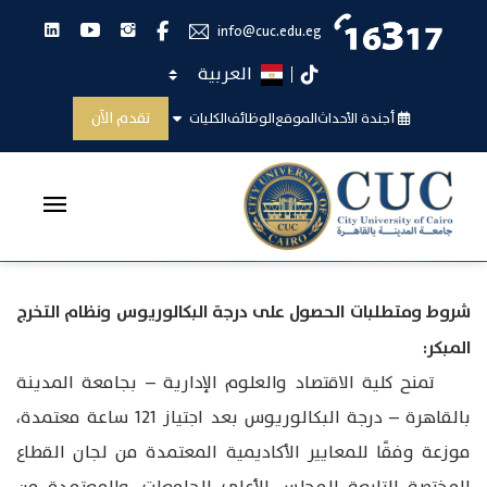
انستجرام
يوتيوب
لينكدان
فيس بوك
info@cuc.edu.eg
اختر اللغة
تيك توك
سياسات القبول والتحويل
تقدم الآن
أجندة الأحداث
الموقع
الوظائف
الكليات
الرئيسية
سياسات القبول والتحويل
شروط ومتطلبات الحصول على درجة البكالوريوس ونظام التخرج
المبكر:
تمنح كلية الاقتصاد والعلوم الإدارية – بجامعة المدينة
بالقاهرة – درجة البكالوريوس بعد اجتياز 121 ساعة معتمدة،
موزعة وفقًا للمعايير الأكاديمية المعتمدة من لجان القطاع