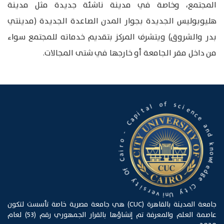
المجتمع، وخاصة في مدينة ناشئة جديدة مثل مدينة
هليوبوليس الجديدة بجوار المدن الصاعدة الجديدة (مدينتي
بدر والشروق) ويتشرف المركز بتقديم خدماته للمجتمع سواء
من داخل مقر الجامعة أو خارجها في شتى المجالات.
s
f
c
o
i
e
l
n
a
c
t
e
i
p
a
a
n
C
d
-
k
n
o
o
r
w
i
a
l
C
e
d
g
f
O
e
C
y
i
t
t
i
y
s
r
U
e
n
v
i
جامعة المدينة بالقاهرة (CUC) هي جامعة مصرية خاصة تأسست لتكون
عاصمة العلم والمعرفة تم إنشاؤها بالقرار الجمهوري رقم (53) لعام