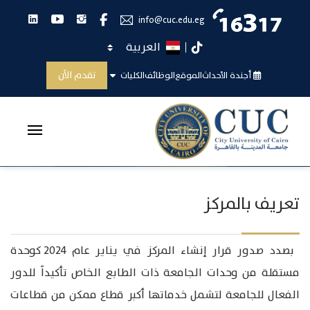
انستجرام
يوتيوب
لينكدان
فيس بوك
info@cuc.edu.eg
اختر اللغة
تيك توك
الرسالة
تقدم الآن
أجندة الأحداث
الموقع
الوظائف
الكليات
الرئيسية
الرسالة
تعريف بالمركز
بصدد صدور قرار إنشاء المركز في يناير عام 2024 كوحدة
مستقلة من وحدات الجامعة ذات الطابع الخاص تأكيداً للدور
الفعال للجامعة لتشمل خدماتها أكبر قطاع ممكن من قطاعات