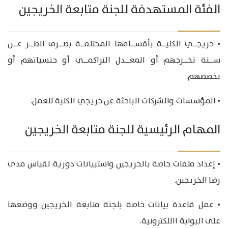
الفئة المستهدفة للجنة متابعة الخريجين
• خريجــي الكليــة بأقســامها المختلفــة بصــرف الظــر عــن
ســنة تخــرجهم أو المعــدل التراكمــي أو جنسياتهم أو
تخصصهم.
• المؤسسات والشركات الباحثة عن خريجي الكلية للعمل.
المهام الرئيسية للجنة متابعة الخريجين
• إعداد ملفات خاصة بالخريجين واستبيانات دورية لقياس مدى
رضا الخريجين.
• عمل قاعدة بيانات خاصة بلجنة متابعة الخريجين ووضعها
على البوابة االلكترونية.