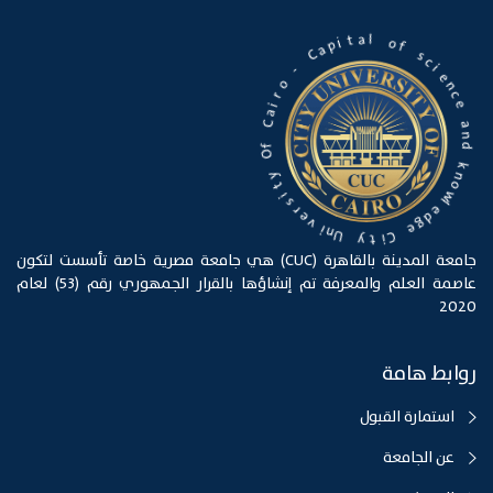
l
o
a
f
t
i
s
p
c
a
i
C
e
n
-
c
e
o
r
a
i
n
a
d
C
k
f
n
O
o
w
y
l
t
e
i
d
s
g
r
e
e
v
C
i
i
n
t
U
y
جامعة المدينة بالقاهرة (CUC) هي جامعة مصرية خاصة تأسست لتكون
عاصمة العلم والمعرفة تم إنشاؤها بالقرار الجمهوري رقم (53) لعام
2020
روابط هامة
استمارة القبول
عن الجامعة