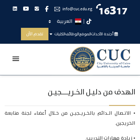
انستجرام
يوتيوب
لينكدان
فيس بوك
info@cuc.edu.eg
اختر اللغة
تيك توك
دليل الخريجين
تقدم الآن
أجندة الأحداث
الموقع
الوظائف
الكليات
الرئيسية
دليل الخريجين
الهدف من دليـل الخـريــــجيـن
• الاتـصال الـدائم بالخـريـجيـن من خـلال أعضاء لجنة متابعة
الخريجين.
• زيادة مهارات التدريب.