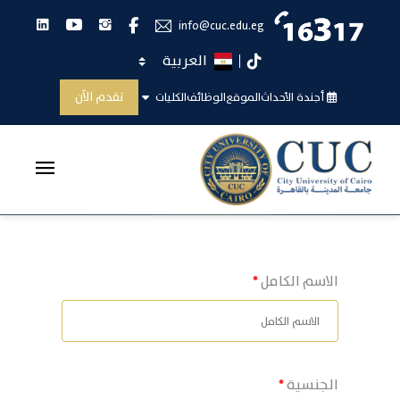
انستجرام
يوتيوب
لينكدان
فيس بوك
info@cuc.edu.eg
اختر اللغة
تيك توك
اضافه وظيفه
تقدم الآن
أجندة الأحداث
الموقع
الوظائف
الكليات
الرئيسية
اضافه وظيفه
الاسم الكامل
الجنسية