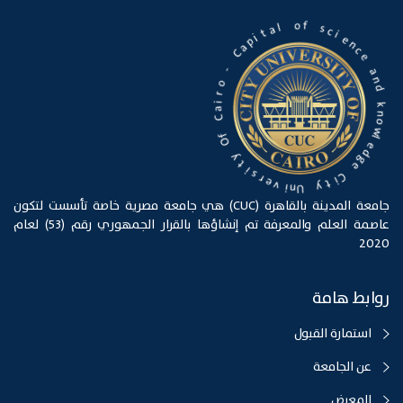
f
o
s
c
i
l
a
e
n
t
c
i
p
e
a
C
a
n
d
-
o
k
n
r
o
i
a
w
C
l
e
d
f
O
g
e
y
C
t
i
i
s
t
y
r
e
U
v
n
i
جامعة المدينة بالقاهرة (CUC) هي جامعة مصرية خاصة تأسست لتكون
عاصمة العلم والمعرفة تم إنشاؤها بالقرار الجمهوري رقم (53) لعام
2020
روابط هامة
استمارة القبول
عن الجامعة
المعرض