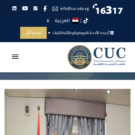
انستجرام
يوتيوب
لينكدان
فيس بوك
info@cuc.edu.eg
اختر اللغة
تيك توك
أهداء من السيد المهندس أيمن الجندى مدير عام
تقدم الآن
أجندة الأحداث
الموقع
الوظائف
الكليات
الاتحاد
الرئيسية
أهداء من السيد المهندس أيمن الجندى مدير ...