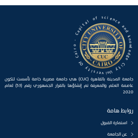
i
e
c
n
s
c
e
f
o
a
n
l
d
a
t
k
i
n
p
o
a
w
C
l
e
-
d
o
g
e
r
i
a
C
C
i
t
y
f
O
U
n
y
i
t
v
i
e
s
r
جامعة المدينة بالقاهرة (CUC) هي جامعة مصرية خاصة تأسست لتكون
عاصمة العلم والمعرفة تم إنشاؤها بالقرار الجمهوري رقم (53) لعام
2020
روابط هامة
استمارة القبول
عن الجامعة