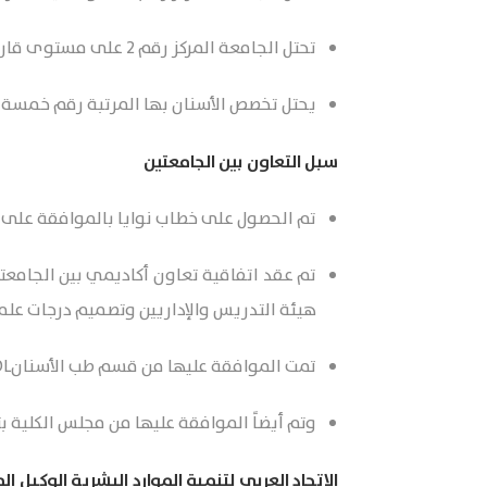
تحتل الجامعة المركز رقم 2 على مستوى قارة أمريكا اللاتينية وفقاً لتصنيف QS .
يحتل تخصص الأسنان بها المرتبة رقم خمسة عشر 
سبل التعاون بين الجامعتين
تم الحصول على خطاب نوايا بالموافقة على 
تم عقد اتفاقية تعاون أكاديمي بين الجامعت
هيئة التدريس والإداريين وتصميم درجات علم
تمت الموافقة عليها من قسم طب الأسنانDepartment of Stomatology, Public Health and Forensic Dentistry- DESCOL
وتم أيضاً الموافقة عليها من مجلس الكلية بتاريخ 8 مارس 
الاتحاد العربي لتنمية الموارد البشرية الوكيل المعتمد لهيئ