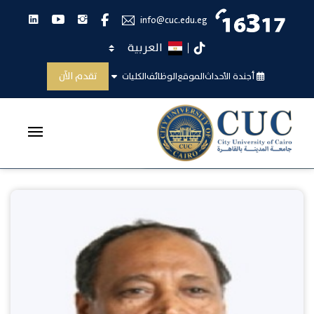
انستجرام
يوتيوب
لينكدان
فيس بوك
info@cuc.edu.eg
اختر اللغة
تيك توك
مصطفى أحمد محمود جودة
تقدم الآن
أجندة الأحداث
الموقع
الوظائف
الكليات
الرئيسية
مصطفى أحمد محمود جودة