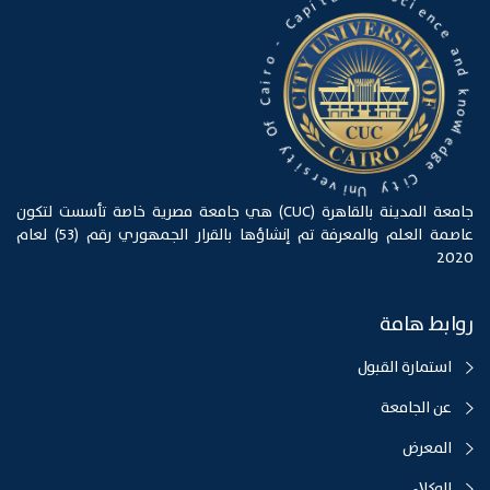
a
e
n
t
c
i
p
e
a
C
a
n
-
d
o
k
n
r
o
i
a
w
C
l
e
f
d
O
g
e
y
t
C
i
i
s
t
r
y
e
v
U
n
i
جامعة المدينة بالقاهرة (CUC) هي جامعة مصرية خاصة تأسست لتكون
عاصمة العلم والمعرفة تم إنشاؤها بالقرار الجمهوري رقم (53) لعام
2020
روابط هامة
استمارة القبول
عن الجامعة
المعرض
الوكلاء