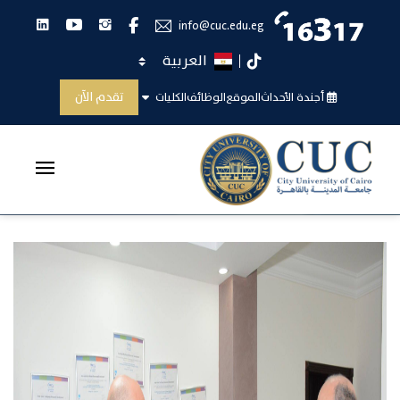
انستجرام
يوتيوب
لينكدان
فيس بوك
info@cuc.edu.eg
اختر اللغة
تيك توك
توقيع مذكرة تعاون
تقدم الآن
أجندة الأحداث
الموقع
الوظائف
الكليات
الرئيسية
توقيع مذكرة تعاون