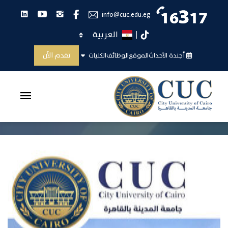
انستجرام
يوتيوب
لينكدان
فيس بوك
info@cuc.edu.eg
اختر اللغة
تيك توك
صدور القرار الوزاري ببدء الدراسة بجامعة المدينة
تقدم الآن
أجندة الأحداث
الموقع
الوظائف
الكليات
بالقاهرة
الرئيسية
صدور القرار الوزاري ببدء الدراسة بجامعة ...