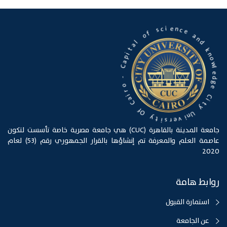
n
c
e
e
i
c
a
s
n
d
f
o
k
n
l
o
a
w
t
l
i
e
p
d
a
g
C
e
-
C
i
o
t
r
y
i
a
U
C
n
i
f
v
O
e
r
y
s
t
i
جامعة المدينة بالقاهرة (CUC) هي جامعة مصرية خاصة تأسست لتكون
عاصمة العلم والمعرفة تم إنشاؤها بالقرار الجمهوري رقم (53) لعام
2020
روابط هامة
استمارة القبول
عن الجامعة