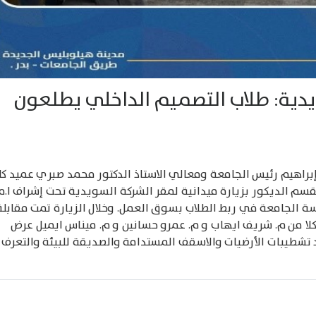
يدية: طلاب التصميم الداخلي يطلعون
إبراهيم رئيس الجامعة ومعالي الاستاذ الدكتور محمد صبري عميد كل
سم الديكور بزيارة ميدانية لمقر الشركة السويدية تحت إشراف ا.م.
 الجامعة في ربط الطلاب بسوق العمل. وخلال الزيارة تمت مقابلة
لا من م. شريف ايهاب و م. عمرو حسانين و م. ميناس ايميل عرض
 تشطيبات الأرضيات والاسقف المستدامة والصديقة للبيئة والتعرف