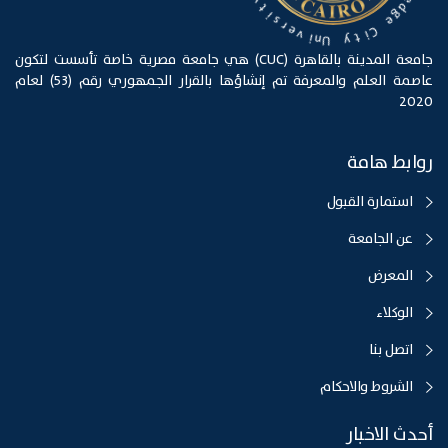
d
y
g
e
t
i
s
C
i
r
e
t
v
y
i
U
n
جامعة المدينة بالقاهرة (CUC) هي جامعة مصرية خاصة تأسست لتكون
عاصمة العلم والمعرفة تم إنشاؤها بالقرار الجمهوري رقم (53) لعام
2020
روابط هامة
استمارة القبول
عن الجامعة
المعرض
الوكلاء
اتصل بنا
الشروط والاحكام
أحدث الاخبار