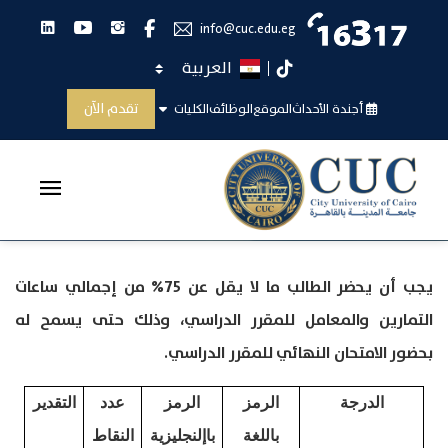
انستجرام
يوتيوب
لينكدان
فيس بوك
info@cuc.edu.eg
اختر اللغة
تيك توك
حضور الطالب
تقدم الآن
أجندة الأحداث
الموقع
الوظائف
الكليات
الرئيسية
حضور الطالب
يجب أن يحضر الطالب ما لا يقل عن 75% من إجمالي ساعات
التمارين والمعامل للمقرر الدراسي، وذلك حتى يسمح له
بحضور الامتحان النهائي للمقرر الدراسي.
الدرجة
الرمز
الرمز
عدد
التقدير
باللغة
باإلنجليزية
النقاط