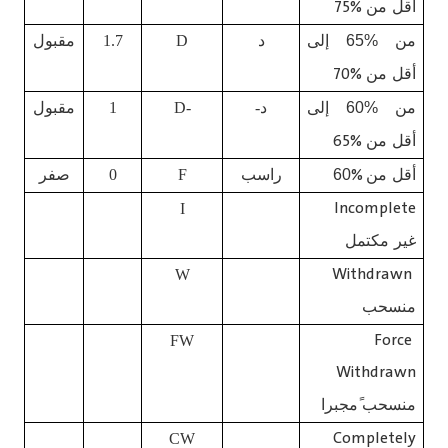
%75
أقل من
من %65 إلى
د
D
1.7
مقبول
%70
أقل من
من %60 إلى
د-
D-
1
مقبول
%65
أقل من
%
أقل من
60
راسب
F
0
صفر
Incomplete
I
غير مكتمل
Withdrawn
W
منسحب
Force
FW
Withdrawn
منسحب
م
جبرا
Completely
CW