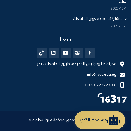
ختا...
1‏‏/12‏‏/2023
مشاركتنا في معرض الجامعات
1‏‏/12‏‏/2023
تابعنا
مدينة هليوبوليس الجديدة، طريق الجامعات ، بدر
info@cuc.edu.eg
00201222223031
مساعدك الذكي
© 2026 جميع الحقوق محفوظة بواسطة cuc .