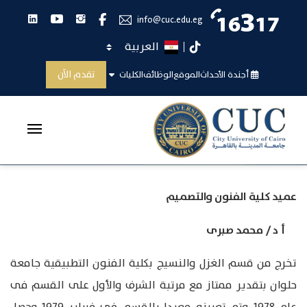
انستجرام
يوتيوب
لينكدان
فيس بوك
info@cuc.edu.eg
اختر اللغة
تيك توك
مجلس الكلية ورؤساء الأقسام
تقدم الآن
أجندة الأحداث
الموقع
الوظائف
الكليات
الرئيسية
مجلس الكلية ورؤساء الأقسام
عميد كلية الفنون والتصميم
أ د / محمد صبرى
تخرج من قسم الغزل والنسيج بكلية الفنون التطبيقية جامعة
حلوان بتقدير ممتاز مع مرتبة الشرف والأول على القسم فى