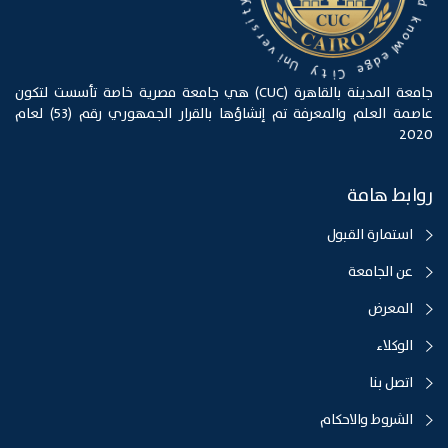
k
y
n
t
o
w
i
s
l
r
e
e
d
v
g
e
i
n
U
C
i
y
t
جامعة المدينة بالقاهرة (CUC) هي جامعة مصرية خاصة تأسست لتكون
عاصمة العلم والمعرفة تم إنشاؤها بالقرار الجمهوري رقم (53) لعام
2020
روابط هامة
استمارة القبول
عن الجامعة
المعرض
الوكلاء
اتصل بنا
الشروط والاحكام