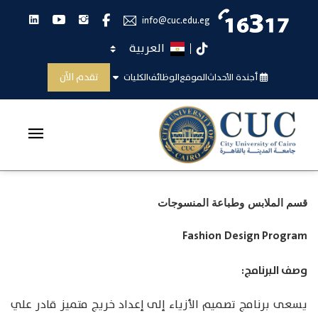
انستجرام
يوتيوب
لينكدان
فيس بوك
info@cuc.edu.eg
اختر اللغة
تيك توك
توصيف المقررات الدراسية للطالب
تقدم الآن
أجندة الأحداث
الموقع
الوظائف
الكليات
الرئيسية
توصيف المقررات الدراسية للطالب
قسم الملابس وطباعة المنسوجات
Fashion Design Program
وصف البرنامج:
يسعى برنامج تصميم الأزياء إلى إعداد خريج متميز قادر علي