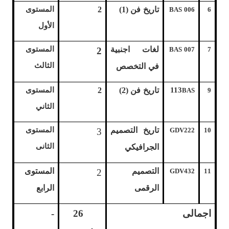
تاريخ فن (1)
2
المستوى
BAS 006
6
الأول
لغات اجنبية
المستوى
2
BAS 007
7
الثالث
في التخصص
113
تاريخ فن (2)
2
المستوى
BAS
9
الثاني
تاريخ التصميم
المستوى
3
GDV222
10
الثانى
الجرافيكي
التصميم
المستوى
2
GDV432
11
الرقمى
الرابع
اجمالى
26
-