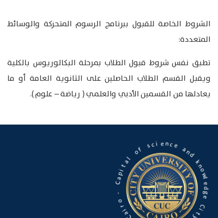
الشروط الخاصة للقبول ببرنامج الرسوم المتحركة والوسائط
المتعددة:
تطبق نفس شروط قبول الطلاب بمرحلة البكالوريوس بالكلية
ويقبل القسم الطلاب الحاصلين على الثانوية العامة أو ما
يعادلها من القسمين الأدبي والعلمي ( رياضة – علوم ).
a
e
n
c
d
n
e
k
i
n
c
o
s
w
l
f
e
o
d
g
l
e
a
t
C
i
i
p
t
a
y
C
U
-
n
i