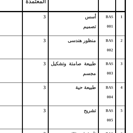
المعتمدة
أسس
3
BAS
1
001
تصميم
منظور هندسى
3
BAS
2
002
طبيعة صامتة وتشكيل
3
BAS
3
003
مجسم
طبيعة حية
3
BAS
4
004
تشريح
3
BAS
5
005